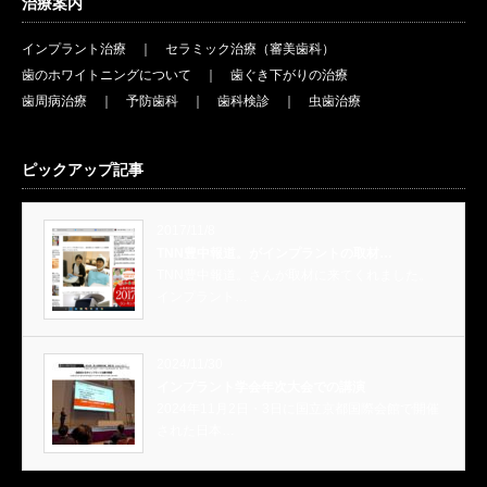
治療案内
インプラント治療
｜
セラミック治療（審美歯科）
歯のホワイトニングについて
｜
歯ぐき下がりの治療
歯周病治療
｜
予防歯科
｜
歯科検診
｜
虫歯治療
ピックアップ記事
2017/11/8
TNN豊中報道。がインプラントの取材…
TNN豊中報道。さんが取材に来てくれました。
インプラント…
2024/11/30
インプラント学会年次大会での講演
2024年11月2日・3日に国立京都国際会館で開催
された日本…