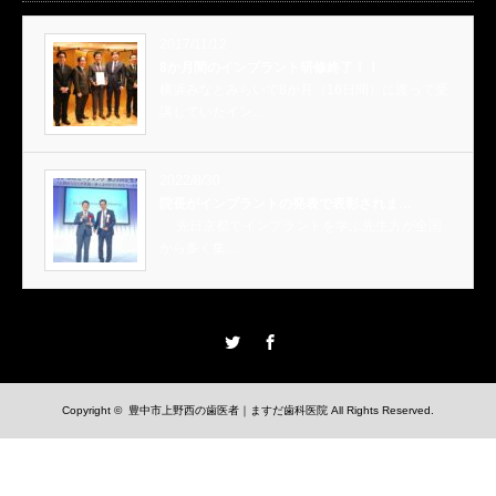
2017/11/12
8か月間のインプラント研修終了！！
横浜みなとみらいで8か月（16日間）に渡って受
講していたイン…
2022/8/30
院長がインプラントの発表で表彰されま…
先日京都でインプラントを学ぶ先生方が全国
から多く集…
Twitter
Facebook
Copyright ©
豊中市上野西の歯医者｜ますだ歯科医院
All Rights Reserved.