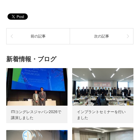
い
し
ウ
て
ィ
く
ン
だ
ド
さ
ウ
い
で
(新
開
し
き
い
ま
前の記事
ウ
次の記事
す)
ィ
ン
ド
ウ
で
新着情報・ブログ
開
き
ま
す)
ITIコングレスジャパン2026で
インプラントセミナーを行い
講演しました
ました