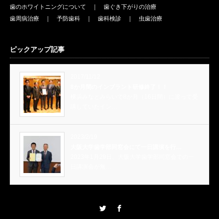
歯のホワイトニングについて
｜
歯ぐき下がりの治療
歯周病治療
｜
予防歯科
｜
歯科検診
｜
虫歯治療
ピックアップ記事
2017/11/12
8か月間のインプラント研修終了！！
横浜みなとみらいで8か月（16日間）に渡って受
講していたイン…
2023/2/19
大阪大学歯学部同窓会にて一日講演を行…
2023年1月29日、大阪大学歯学部同窓会での一
日講演会が無…
Twitter
Facebook