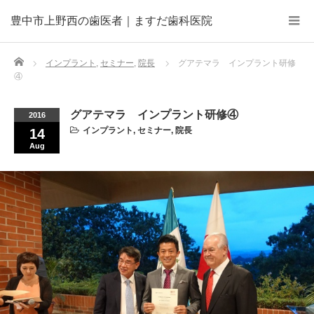
豊中市上野西の歯医者｜ますだ歯科医院
Home
インプラント
,
セミナー
,
院長
グアテマラ インプラント研修
④
グアテマラ インプラント研修④
2016
インプラント
,
セミナー
,
院長
14
Aug