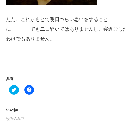
ただ、これがもとで明日つらい思いをすること
に・・・。でも二日酔いではありませんし、寝過ごした
わけでもありません。
共有:
ク
Facebook
リ
で
ッ
共
ク
有
し
す
て
る
いいね:
Twitter
に
で
は
読み込み中…
共
ク
有
リ
(新
ッ
し
ク