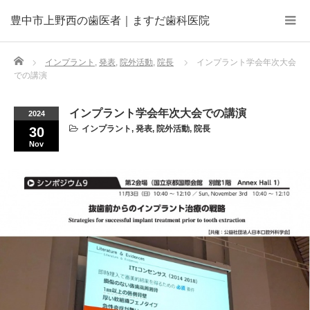
豊中市上野西の歯医者｜ますだ歯科医院
Home
インプラント
,
発表
,
院外活動
,
院長
インプラント学会年次大会
での講演
インプラント学会年次大会での講演
2024
インプラント
,
発表
,
院外活動
,
院長
30
Nov