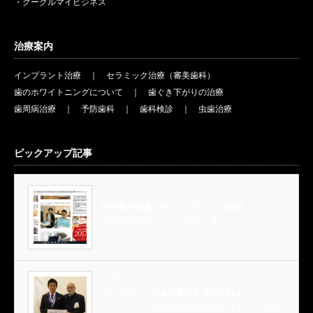
・グーグルマイビジネス
治療案内
インプラント治療
｜
セラミック治療（審美歯科）
歯のホワイトニングについて
｜
歯ぐき下がりの治療
歯周病治療
｜
予防歯科
｜
歯科検診
｜
虫歯治療
ピックアップ記事
2017/11/8
TNN豊中報道。がインプラントの取材…
TNN豊中報道。さんが取材に来てくれました。
インプラント…
2016/12/11
インプラント学会指導医を授与されまし…
インプラント学会指導医を授与されました 大阪