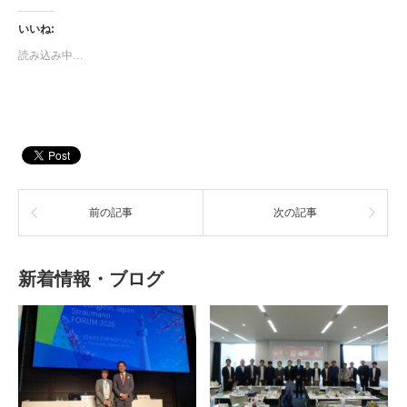
ク
有
し
す
て
る
いいね:
Twitter
に
で
は
読み込み中…
共
ク
有
リ
(新
ッ
し
ク
い
し
ウ
て
ィ
く
ン
だ
ド
さ
ウ
い
で
(新
開
し
き
い
ま
前の記事
ウ
次の記事
す)
ィ
ン
ド
ウ
で
新着情報・ブログ
開
き
ま
す)