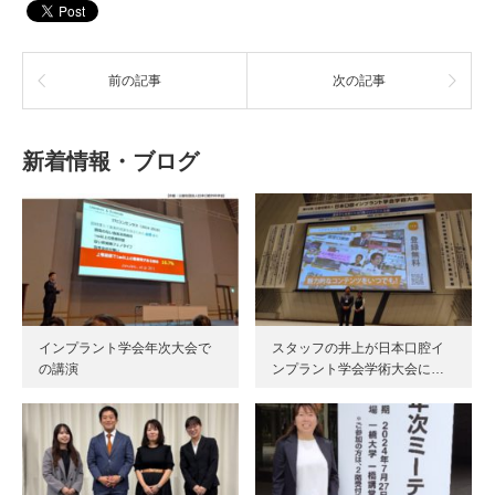
ド
さ
ウ
い
で
(新
開
し
き
い
ま
前の記事
ウ
次の記事
す)
ィ
ン
ド
ウ
で
新着情報・ブログ
開
き
ま
す)
インプラント学会年次大会で
スタッフの井上が日本口腔イ
の講演
ンプラント学会学術大会に…