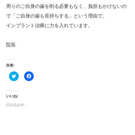
周りのご自身の歯を削る必要もなく、負担もかけないの
で「ご自身の歯も長持ちする」という理由で、
インプラント治療に力を入れています。
院長
共有:
ク
Facebook
リ
で
ッ
共
ク
有
し
す
て
る
いいね:
Twitter
に
で
は
読み込み中…
共
ク
有
リ
(新
ッ
し
ク
い
し
ウ
て
ィ
く
ン
だ