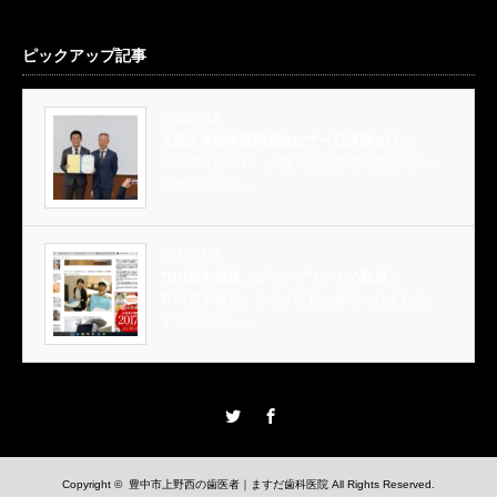
ピックアップ記事
2023/2/19
大阪大学歯学部同窓会にて一日講演を行…
2023年1月29日、大阪大学歯学部同窓会での一
日講演会が無…
2017/11/8
TNN豊中報道。がインプラントの取材…
TNN豊中報道。さんが取材に来てくれました。
インプラント…
Twitter
Facebook
Copyright ©
豊中市上野西の歯医者｜ますだ歯科医院
All Rights Reserved.