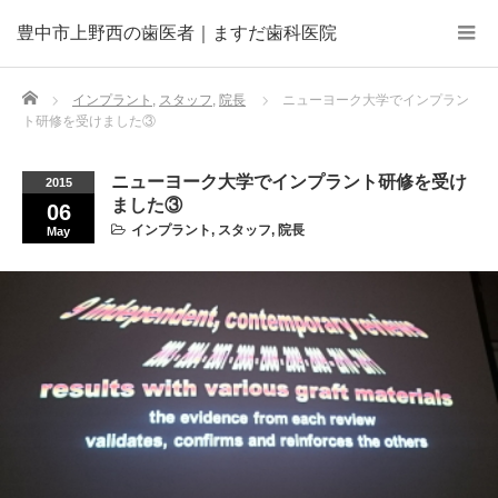
豊中市上野西の歯医者｜ますだ歯科医院
Home
インプラント
,
スタッフ
,
院長
ニューヨーク大学でインプラン
ト研修を受けました③
ニューヨーク大学でインプラント研修を受け
2015
ました③
06
インプラント
,
スタッフ
,
院長
May