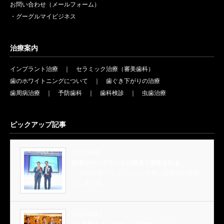
お問い合わせ（メールフォーム）
・グーグルマイビジネス
治療案内
インプラント治療
｜
セラミック治療（審美歯科）
歯のホワイトニングについて
｜
歯ぐき下がりの治療
歯周病治療
｜
予防歯科
｜
歯科検診
｜
虫歯治療
ピックアップ記事
2022/8/30
院長がインプラントの発表で表彰されま…
先日京都でインプラントを学ぶ先生方が全国
から多く集…
2017/11/12