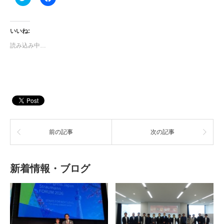
リ
で
ッ
共
ク
有
し
す
て
る
いいね:
Twitter
に
で
は
読み込み中…
共
ク
有
リ
(新
ッ
し
ク
い
し
ウ
て
ィ
く
ン
だ
ド
さ
ウ
い
で
(新
開
し
き
い
ま
前の記事
ウ
次の記事
す)
ィ
ン
ド
ウ
で
新着情報・ブログ
開
き
ま
す)