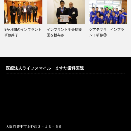
インプラント学会指導
グアテマラ インプラ
TNN豊中報道。がイン
医を授与さ…
ント研修③…
プラント…
医療法人ライフスマイル ますだ歯科医院
大阪府豊中市上野西３－１３－５５