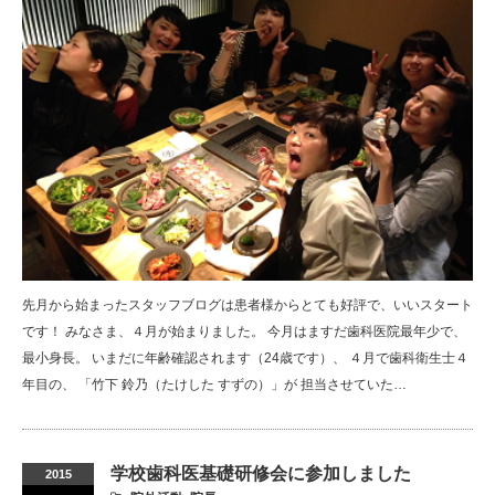
先月から始まったスタッフブログは患者様からとても好評で、いいスタート
です！ みなさま、４月が始まりました。 今月はますだ歯科医院最年少で、
最小身長。 いまだに年齢確認されます（24歳です）、 ４月で歯科衛生士４
年目の、 「竹下 鈴乃（たけした すずの）」が 担当させていた…
学校歯科医基礎研修会に参加しました
2015