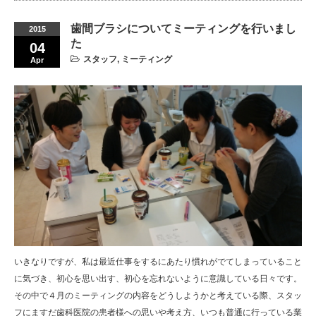
歯間ブラシについてミーティングを行いまし
2015
た
04
スタッフ
,
ミーティング
Apr
いきなりですが、私は最近仕事をするにあたり慣れがでてしまっていること
に気づき、初心を思い出す、初心を忘れないように意識している日々です。
その中で４月のミーティングの内容をどうしようかと考えている際、スタッ
フにますだ歯科医院の患者様への思いや考え方、いつも普通に行っている業