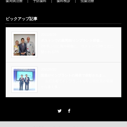
歯周病治療
｜
予防歯科
｜
歯科検診
｜
虫歯治療
ピックアップ記事
2022/6/16
ボストンでの歯周病/インプラント研修…
2年半ぶりに海外研修に。 ボストンで3年ごとに
開かれるPR…
2022/8/30
院長がインプラントの発表で表彰されま…
先日京都でインプラントを学ぶ先生方が全国
から多く集…
Twitter
Facebook