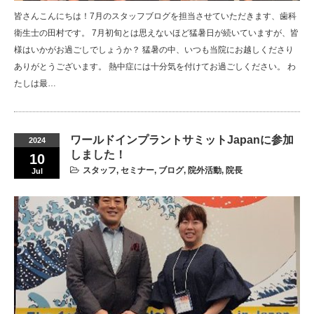
皆さんこんにちは！7月のスタッフブログを担当させていただきます、歯科
衛生士の田村です。 7月初旬とは思えないほど猛暑日が続いていますが、皆
様はいかがお過ごしでしょうか？ 猛暑の中、いつも当院にお越しくださり
ありがとうございます。 熱中症には十分気を付けてお過ごしください。 わ
たしは最…
ワールドインプラントサミットJapanに参加
2024
しました！
10
スタッフ
,
セミナー
,
ブログ
,
院外活動
,
院長
Jul