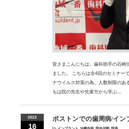
皆さまこんにちは。歯科助手の石崎
ました。 こちらは全4回のセミナー
ナウイルス対策の為、人数制限のあ
もは院の先生や先輩方から学ぶ…
2022
ボストンでの歯周病/イン
16
インプラント
,
治療内容
,
院外活動
,
院長