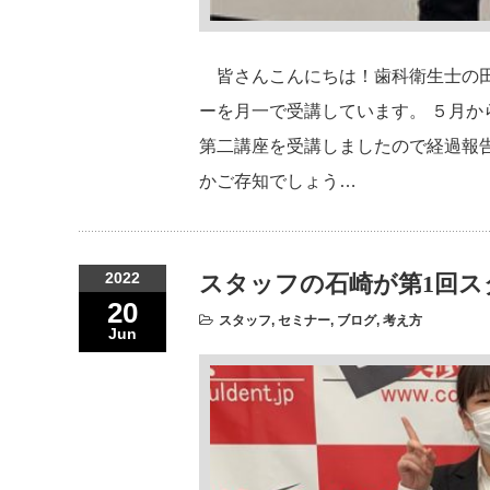
皆さんこんにちは！歯科衛生士の田
ーを月一で受講しています。 ５月
第二講座を受講しましたので経過報告
かご存知でしょう…
2022
スタッフの石崎が第1回ス
20
スタッフ
,
セミナー
,
ブログ
,
考え方
Jun