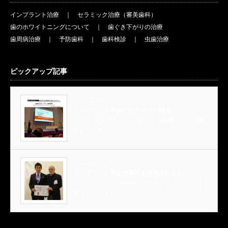
インプラント治療
｜
セラミック治療（審美歯科）
歯のホワイトニングについて
｜
歯ぐき下がりの治療
歯周病治療
｜
予防歯科
｜
歯科検診
｜
虫歯治療
ピックアップ記事
2024/11/30
インプラント学会年次大会での講演
2024年11月2日・3日に国立京都国際会館で開催
された日本…
2016/12/11
インプラント学会指導医を授与されまし…
インプラント学会指導医を授与されました 大阪
豊中市にある …