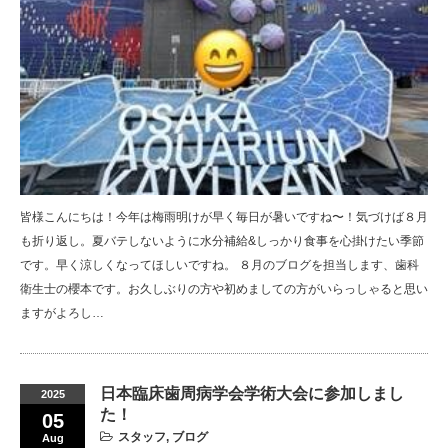
皆様こんにちは！今年は梅雨明けが早く毎日が暑いですね〜！気づけば８月
も折り返し。夏バテしないように水分補給&しっかり食事を心掛けたい季節
です。早く涼しくなってほしいですね。 ８月のブログを担当します、歯科
衛生士の櫻本です。お久しぶりの方や初めましての方がいらっしゃると思い
ますがよろし…
日本臨床歯周病学会学術大会に参加しまし
2025
た！
05
スタッフ
,
ブログ
Aug