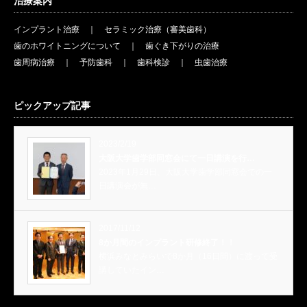
治療案内
インプラント治療
｜
セラミック治療（審美歯科）
歯のホワイトニングについて
｜
歯ぐき下がりの治療
歯周病治療
｜
予防歯科
｜
歯科検診
｜
虫歯治療
ピックアップ記事
2023/2/19
大阪大学歯学部同窓会にて一日講演を行…
2023年1月29日、大阪大学歯学部同窓会での一
日講演会が無…
2017/11/12
8か月間のインプラント研修終了！！
横浜みなとみらいで8か月（16日間）に渡って受
講していたイン…