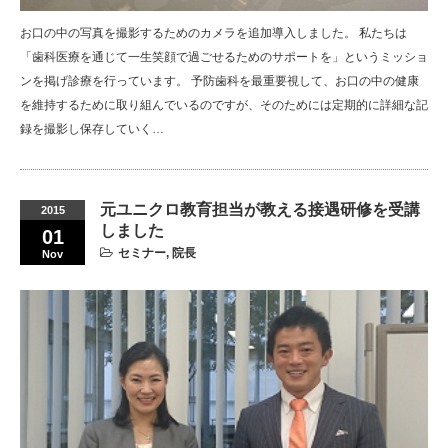
お口の中の写真を撮影するためのカメラを追加導入しました。 私たちは
「歯科医療を通じて一生笑顔で過ごせるためのサポートを」というミッショ
ンを掲げ診療を行っています。 予防歯科を最重要視して、お口の中の健康
を維持するために取り組んでいるのですが、そのためには定期的に詳細な記
録を撮影し保存していく…
元ユニクロ教育担当が教える接遇研修を受講
2015
しました
01
セミナー
,
院長
Nov