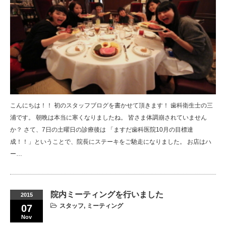
こんにちは！！ 初のスタッフブログを書かせて頂きます！ 歯科衛生士の三
浦です。 朝晩は本当に寒くなりましたね。 皆さま体調崩されていません
か？ さて、7日の土曜日の診療後は 「ますだ歯科医院10月の目標達
成！！」ということで、院長にステーキをご馳走になりました。 お店はハ
ー…
院内ミーティングを行いました
2015
スタッフ
,
ミーティング
07
Nov