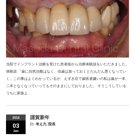
当院でインプラント治療を受けた患者様から治療体験談をいただきました。
体験談 「歯に自然治癒はなく、虫歯は放っておくとだんだん悪くなってい
く」この事はよくわかっているが、えずき症で歯医者嫌いの私は歯が一本、
二本となくなっていってもそのままにしておりました。 そうこうしている
うちに家族よ…
謹賀新年
2016
考え方
,
院長
03
Jan