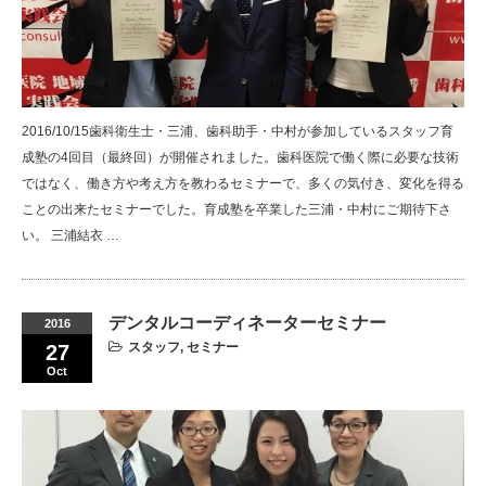
2016/10/15歯科衛生士・三浦、歯科助手・中村が参加しているスタッフ育
成塾の4回目（最終回）が開催されました。歯科医院で働く際に必要な技術
ではなく、働き方や考え方を教わるセミナーで、多くの気付き、変化を得る
ことの出来たセミナーでした。育成塾を卒業した三浦・中村にご期待下さ
い。 三浦結衣 …
デンタルコーディネーターセミナー
2016
スタッフ
,
セミナー
27
Oct