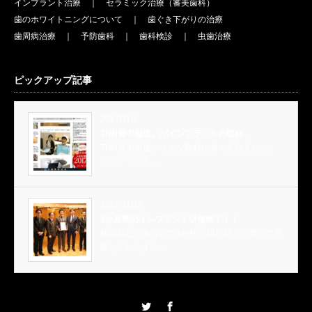
インプラント治療
｜
セラミック治療（審美歯科）
歯のホワイトニングについて
｜
歯ぐき下がりの治療
歯周病治療
｜
予防歯科
｜
歯科検診
｜
虫歯治療
ピックアップ記事
2017/11/8
TNN豊中報道。がインプラントの取材…
TNN豊中報道。さんが取材に来てくれました。
インプラント…
2017/11/12
8か月間のインプラント研修終了！！
横浜みなとみらいで8か月（16日間）に渡って受
講していたイン…
Twitter
Facebook